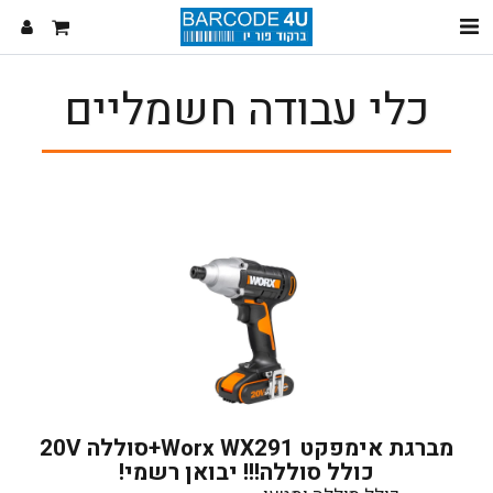
כלי עבודה חשמליים
מברגת אימפקט Worx WX291+סוללה 20V
כולל סוללה!!! יבואן רשמי!