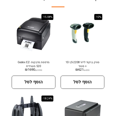
-15.08%
-10%
סורק ברקוד לייזר 1D LS-2208
מדפסת מדבקות Godex EZ-
+ סטנד
520 משרדית
₪
1690
₪
621
₪
1990
₪
690
הוסף לסל
הוסף לסל
-18.24%