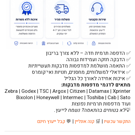
✅ הדפסה תרמית חדה – ללא צורך בריבון
✅ הדבקה חזקה ועמידות גבוהה
✅ התאמה מושלמת למדפסות מדבקות תעשייתיות
✅ אידאלי למשלוחים, מחסנים, חנויות ואי־קומרס
✅ איכות אחידה לאורך כל הגליל
מתאים לדגמי מדפסות מדבקות
:
Zebra | Godex | TSC | Argox | Citizen | Datamax | Xprinter
Bixolon | Honeywell | Intermec | Toshiba | Cab | Sato
ועוד מדפסות תרמיות נפוצות
💡
לא בטוחים בהתאמה? נ
שמח לייעץ
.
התקשר עכשיו
|
🛒
קנה אונליין
|
💬
קבל ייעוץ חינם