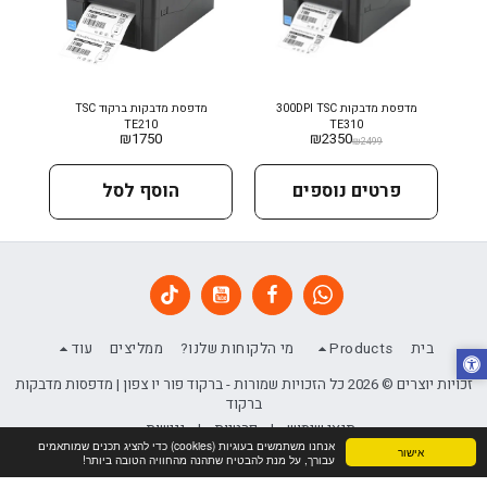
מדפסת מדבקות 300DPI TSC
מדפסת מדבקות ברקוד TSC
TE210
TE310
₪
1750
₪
2350
₪
2499
פרטים נוספים
הוסף לסל
בית
Products
מי הלקוחות שלנו?
ממליצים
עוד
זכויות יוצרים © 2026 כל הזכויות שמורות -
ברקוד פור יו צפון | מדפסות מדבקות
ברקוד
תנאי שימוש
|
פרטיות
|
נגישות
אנחנו משתמשים בעוגיות (cookies) כדי להציג תכנים שמותאמים
אישור
עבורך, על מנת להבטיח שתהנה מהחוויה הטובה ביותר!