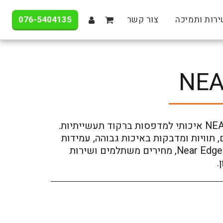
076-5404135
רות ותמיכה
צור קשר
ריבון NEAR EDGE 33x600 IN איכותי למדפסות ברקוד תעשייתיות.
 תוויות ומדבקות באיכות גבוהה, עמידות
מעולה ותאימות למדפסות Near Edge, מחירים משתלמים ושירות
.